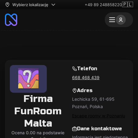
🇵🇱
Wybierz lokalizację
+49 89 248858220
Telefon
668 468 439
Adres
Firma
Lechicka 59, 61-695
Poznań, Polska
FunRoom
Escape roomy w Poznaniu
Malta
Dane kontaktowe
Ocena 0.00 na podstawie
Informacja jest niedostępna