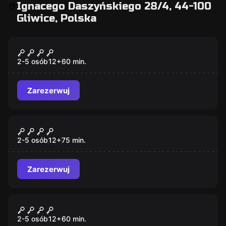
Ignacego Daszyńskiego 28/4, 44-100
Gliwice, Polska
Escape room
WROTA CZASU: TORTUGA
2-5 osób
12
+
60
min.
Zarezerwuj
Escape room
LOKALIZACJA
2-5 osób
12
+
75
min.
Zarezerwuj
Escape room
WROTA CZASU: EGIPT
2-5 osób
12
+
60
min.