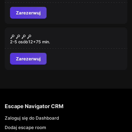
Zarezerwuj
Escape room
Partner Lockme Cicha Noc
2-5 osób
12
+
75
min.
Zarezerwuj
Escape Navigator CRM
Zaloguj się do Dashboard
Dodaj escape room