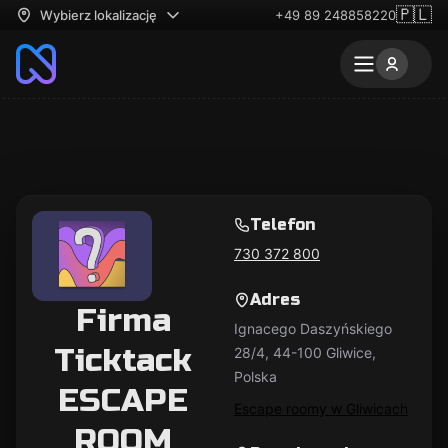
🇵🇱
Wybierz lokalizację
+49 89 248858220
Telefon
730 372 800
Adres
Firma
Ignacego Daszyńskiego
Ticktack
28/4, 44-100 Gliwice,
Polska
ESCAPE
Escape roomy w Gliwicach
ROOM