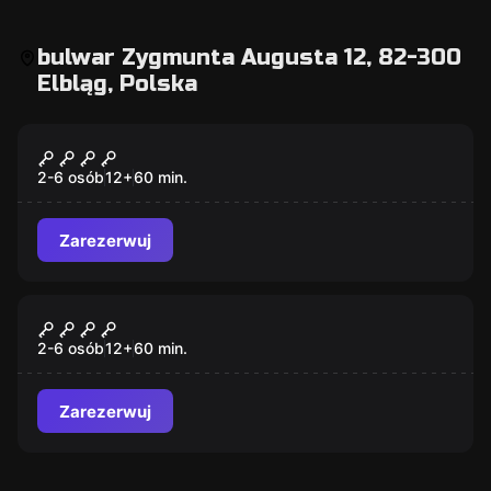
bulwar Zygmunta Augusta 12, 82-300
Elbląg, Polska
Escape room
Zgniła panna młoda
2-6 osób
12
+
60
min.
Zarezerwuj
Escape room
Psychiatryk
2-6 osób
12
+
60
min.
Zarezerwuj