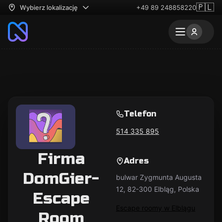
🇵🇱
Wybierz lokalizację
+49 89 248858220
Telefon
514 335 895
Firma
Adres
DomGier-
bulwar Zygmunta Augusta
12, 82-300 Elbląg, Polska
Escape
Escape roomy w Elblągu
Room