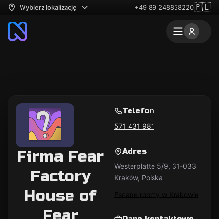
🇵🇱
Wybierz lokalizację
+49 89 248858220
Telefon
571 431 981
Adres
Firma Fear
Westerplatte 5/9, 31-033
Factory
Kraków, Polska
House of
Escape roomy w Krakowie
Fear
Dane kontaktowe