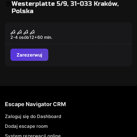
Westerplatte 5/9, 31-033 Kraków,
Polska
Escape room
Fear Factory
Nowy
2-4 osób
12
+
60
min.
Zarezerwuj
Escape Navigator CRM
Zaloguj się do Dashboard
Dodaj escape room
System rezerwacji online