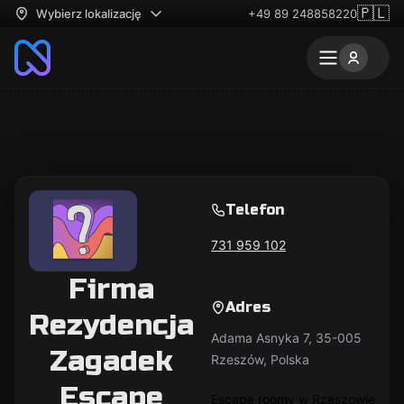
🇵🇱
Wybierz lokalizację
+49 89 248858220
Telefon
731 959 102
Firma
Adres
Rezydencja
Adama Asnyka 7, 35-005
Zagadek
Rzeszów, Polska
Escape
Escape roomy w Rzeszowie