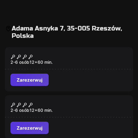
Adama Asnyka 7, 35-005 Rzeszów,
Polska
Escape room
Mroczne piwnice hotelu
2-6 osób
12
+
60
min.
Zarezerwuj
Escape room
Pokój Więźnia nr 13
2-6 osób
12
+
60
min.
Zarezerwuj