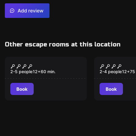
Add review
Other escape rooms at this location
Escape room
Escape room
13 Posterunek
CHATKA Z P
2-5 people
12
+
60
min.
2-4 people
12
+
75
Book
Book