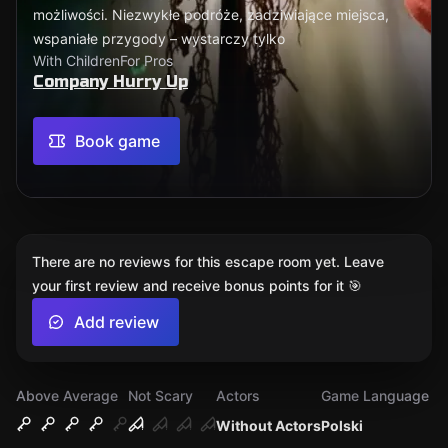
możliwości. Niezwykłe podróże, zadziwiające miejsca,
wspaniałe przygody – wystarczy tylko
With Children
For Pros
Company Hurry Up
Book game
There are no reviews for this escape room yet. Leave
your first review and receive bonus points for it 🎯
Add review
Above Average
Not Scary
Actors
Game Language
Without Actors
Polski