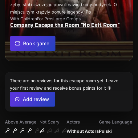
zęby, stał niszczejąc powoli nawiedzony budynek. O
miejscu tym krążyły ponure legendy. Po
With Children
For Pros
Large Groups
Company Escape the Room "No Exit Room"
Book game
There are no reviews for this escape room yet. Leave
your first review and receive bonus points for it 🎯
Add review
Above Average
Not Scary
Actors
Game Language
Without Actors
Polski