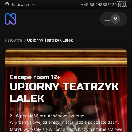
🇬🇧
Katowice
+49 89 248858220
Katowice
Upiorny Teatrzyk Lalek
Escape room 12+
UPIORNY TEATRZYK
LALEK
2 - 6 people
65 minutes
Above average
W przemysłowej dzielnicy miasta, gdzie spiczaste dachy
fabryk wgryzały się w nocne niebo niczym czarne stalowe