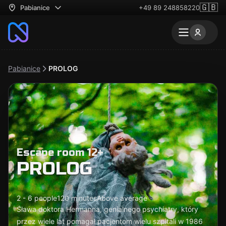
🇬🇧
Pabianice
+49 89 248858220
Pabianice
PROLOG
Escape room 12+
PROLOG
2 - 6 people
120 minutes
Above average
Sława doktora Hermanna, genialnego psychiatry, który
przez wiele lat pomagał pacjentom wielu szpitali w 1986