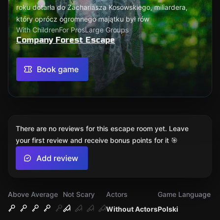
roku dotarła do Zachariasza Kosowskiego, miliardera,
który oprócz ogromnego majątku był rów
With Children
For Pros
Large Groups
Company Forest Escape
Book game
There are no reviews for this escape room yet. Leave
your first review and receive bonus points for it 🎯
Add review
Above Average
Not Scary
Actors
Game Language
Without Actors
Polski