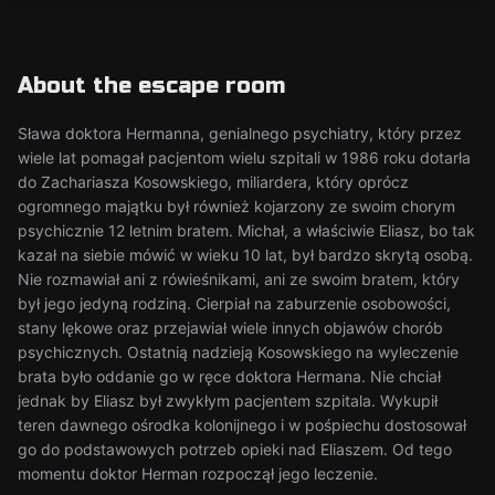
About the escape room
Sława doktora Hermanna, genialnego psychiatry, który przez
wiele lat pomagał pacjentom wielu szpitali w 1986 roku dotarła
do Zachariasza Kosowskiego, miliardera, który oprócz
ogromnego majątku był również kojarzony ze swoim chorym
psychicznie 12 letnim bratem. Michał, a właściwie Eliasz, bo tak
kazał na siebie mówić w wieku 10 lat, był bardzo skrytą osobą.
Nie rozmawiał ani z rówieśnikami, ani ze swoim bratem, który
był jego jedyną rodziną. Cierpiał na zaburzenie osobowości,
stany lękowe oraz przejawiał wiele innych objawów chorób
psychicznych. Ostatnią nadzieją Kosowskiego na wyleczenie
brata było oddanie go w ręce doktora Hermana. Nie chciał
jednak by Eliasz był zwykłym pacjentem szpitala. Wykupił
teren dawnego ośrodka kolonijnego i w pośpiechu dostosował
go do podstawowych potrzeb opieki nad Eliaszem. Od tego
momentu doktor Herman rozpoczął jego leczenie.