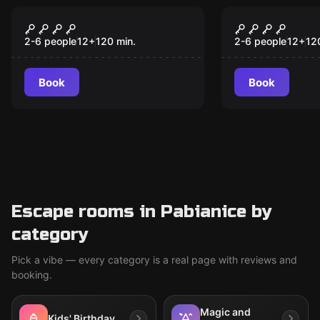
Escape room
Escape room
SZEPTY
POSTAPO
2-6 people
12
+
120
min.
2-6 people
12
+
12
Book
Book
Escape rooms in Pabianice by
category
Pick a vibe — every category is a real page with reviews and
booking.
Magic and
Kids' Birthday