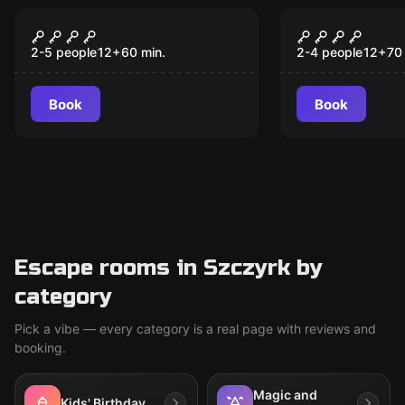
Escape room
Escape room
CHATA GÓRALA
ZŁOTO MA
2-5 people
12
+
60
min.
2-4 people
12
+
70
Book
Book
Escape rooms in Szczyrk by
category
Pick a vibe — every category is a real page with reviews and
booking.
Magic and
Kids' Birthday