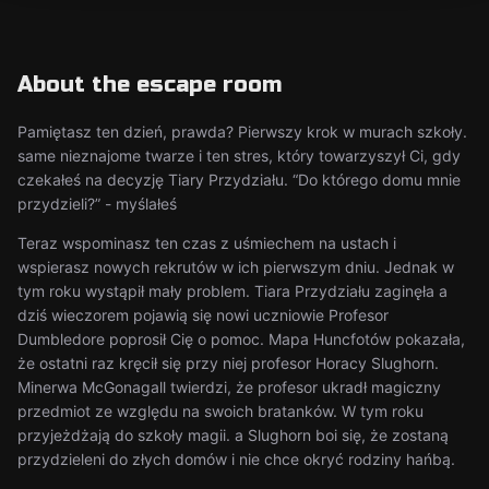
About the escape room
Pamiętasz ten dzień, prawda? Pierwszy krok w murach szkoły.
same nieznajome twarze i ten stres, który towarzyszył Ci, gdy
czekałeś na decyzję Tiary Przydziału. “Do którego domu mnie
przydzieli?” - myślałeś
Teraz wspominasz ten czas z uśmiechem na ustach i
wspierasz nowych rekrutów w ich pierwszym dniu. Jednak w
tym roku wystąpił mały problem. Tiara Przydziału zaginęła a
dziś wieczorem pojawią się nowi uczniowie Profesor
Dumbledore poprosił Cię o pomoc. Mapa Huncfotów pokazała,
że ostatni raz kręcił się przy niej profesor Horacy Slughorn.
Minerwa McGonagall twierdzi, że profesor ukradł magiczny
przedmiot ze względu na swoich bratanków. W tym roku
przyjeżdżają do szkoły magii. a Slughorn boi się, że zostaną
przydzieleni do złych domów i nie chce okryć rodziny hańbą.