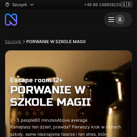
🇬🇧
Szczyrk
+49 89 248858220
Szczyrk
PORWANIE W SZKOLE MAGII
Escape room 12+
PORWANIE W
SZKOLE MAGII
2 - 5 people
60 minutes
Above average
Pamiętasz ten dzień, prawda? Pierwszy krok w murach
szkoły. same nieznajome twarze i ten stres, który