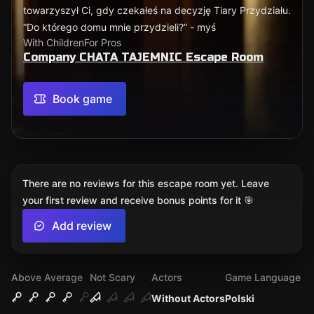
towarzyszył Ci, gdy czekałeś na decyzję Tiary Przydziału.
“Do którego domu mnie przydzieli?” - myś
With Children
For Pros
Company CHATA TAJEMNIC Escape Room
Book game
There are no reviews for this escape room yet. Leave
your first review and receive bonus points for it 🎯
Add review
Above Average
Not Scary
Actors
Game Language
Without Actors
Polski