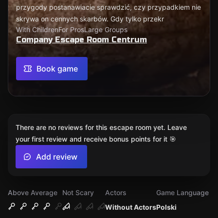
przygody postanawiacie sprawdzić, czy przypadkiem nie
skrywa on cennych skarbów. Gdy tylko przekr
With Children
For Pros
Large Groups
Company Escape Room Centrum
Book game
There are no reviews for this escape room yet. Leave
your first review and receive bonus points for it 🎯
Add review
Above Average
Not Scary
Actors
Game Language
Without Actors
Polski