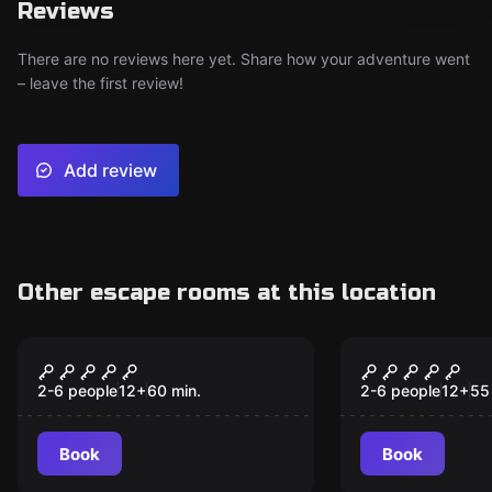
Reviews
There are no reviews here yet. Share how your adventure went
– leave the first review!
Add review
Other escape rooms at this location
Escape room
Escape room
Łódź Podwodna
Interactive
2-6 people
12
+
60
min.
2-6 people
12
+
55
Book
Book