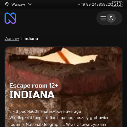
🇬🇧
Warsaw
+49 89 248858220
Warsaw
Indiana
Escape room 12+
INDIANA
2 - 6 people
60 minutes
Above average
W odległej dżungli trafiacie na opustoszały grobowiec
rodem z National Geographic. Wraz z towarzyszami