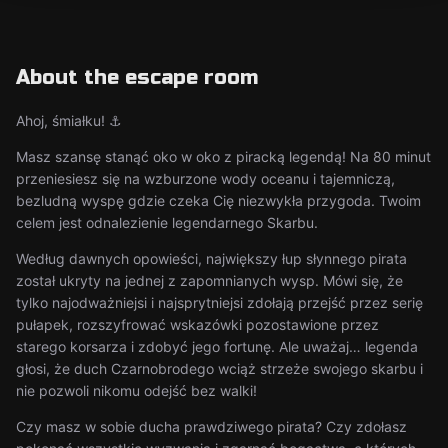
About the escape room
Ahoj, śmiałku! ⚓
Masz szansę stanąć oko w oko z piracką legendą! Na 80 minut
przeniesiesz się na wzburzone wody oceanu i tajemniczą,
bezludną wyspę gdzie czeka Cię niezwykła przygoda. Twoim
celem jest odnalezienie legendarnego Skarbu.
Według dawnych opowieści, największy łup słynnego pirata
został ukryty na jednej z zapomnianych wysp. Mówi się, że
tylko najodważniejsi i najsprytniejsi zdołają przejść przez serię
pułapek, rozszyfrować wskazówki pozostawione przez
starego korsarza i zdobyć jego fortunę. Ale uważaj… legenda
głosi, że duch Czarnobrodego wciąż strzeże swojego skarbu i
nie pozwoli nikomu odejść bez walki!
Czy masz w sobie ducha prawdziwego pirata? Czy zdołasz