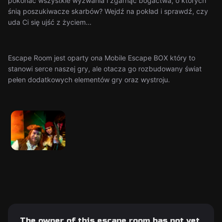
pokonać wszystkie wyzwania i zgarnąć bogactwa, o których
śnią poszukiwacze skarbów? Wejdź na pokład i sprawdź, czy
uda Ci się ujść z życiem…
Escape Room jest oparty ona Mobile Escape BOX który to
stanowi serce naszej gry, ale otacza go rozbudowany świat
pełen dodatkowych elementów gry oraz wystroju.
The owner of this escape room has not yet