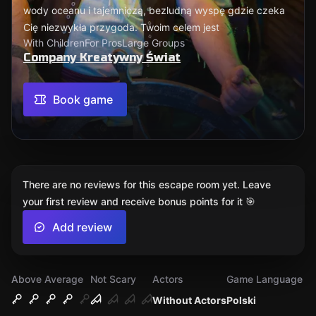
wody oceanu i tajemniczą, bezludną wyspę gdzie czeka
Cię niezwykła przygoda. Twoim celem jest
With Children
For Pros
Large Groups
Company Kreatywny Świat
Book game
There are no reviews for this escape room yet. Leave
your first review and receive bonus points for it 🎯
Add review
Above Average
Not Scary
Actors
Game Language
Without Actors
Polski