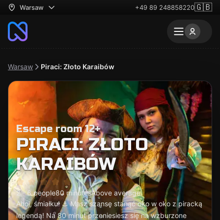
🇬🇧
Warsaw
+49 89 248858220
Warsaw
Piraci: Złoto Karaibów
Escape room 12+
PIRACI: ZŁOTO
KARAIBÓW
2 - 6 people
80 minutes
Above average
Ahoj, śmiałku! ⚓ Masz szansę stanąć oko w oko z piracką
legendą! Na 80 minut przeniesiesz się na wzburzone