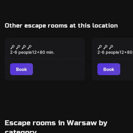
Other escape rooms at this location
Escape room
Escape room
Wikingowie: Widmo
Saw: Blood 
New
Ragnaröku​
2-6 people
12
+
80
min.
2-6 people
12
+
80
Book
Book
Escape rooms in Warsaw by
category