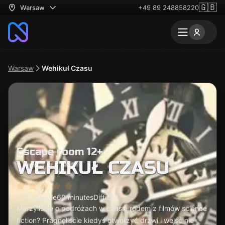
🇬🇧
Warsaw
+49 89 248858220
Warsaw
Wehikuł Czasu
Escape room 12+
WEHIKUŁ CZASU
2 - 6 people
60 minutes
Difficult
Marzyliście o podróżach w czasie rodem z filmów science
fiction? Pragnęliście kiedyś otworzyć drzwi i wejść nie