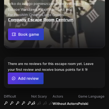
tylko do innego pomieszczenia, ale innej epoki? Room
Escape Warszawa ® daje Wam taką moż
For Pros
With Children
Large Groups
Company Escape Room Centrum
Book game
There are no reviews for this escape room yet. Leave
your first review and receive bonus points for it 🎯
Add review
Difficult
Not Scary
Actors
Game Language
Without Actors
Polski