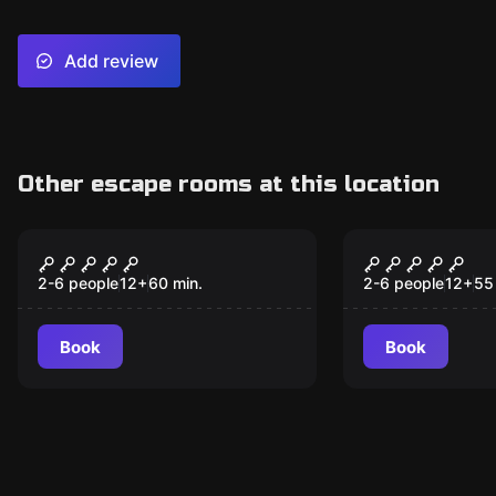
Add review
Other escape rooms at this location
Escape room
Escape room
Łódź Podwodna
Interactive
2-6 people
12
+
60
min.
2-6 people
12
+
55
Book
Book