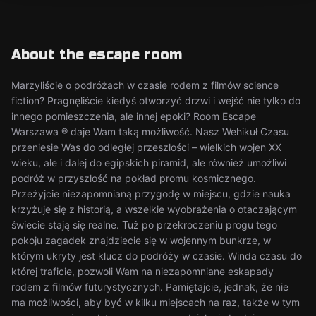
About the escape room
Marzyliście o podróżach w czasie rodem z filmów science
fiction? Pragnęliście kiedyś otworzyć drzwi i wejść nie tylko do
innego pomieszczenia, ale innej epoki? Room Escape
Warszawa ® daje Wam taką możliwość. Nasz Wehikuł Czasu
przeniesie Was do odległej przeszłości – wielkich wojen XX
wieku, ale i dalej do egipskich piramid, ale również umożliwi
podróż w przyszłość na pokład promu kosmicznego.
Przeżyjcie niezapomnianą przygodę w miejscu, gdzie nauka
krzyżuje się z historią, a wszelkie wyobrażenia o otaczającym
świecie stają się realne. Tuż po przekroczeniu progu tego
pokoju zagadek znajdziecie się w wojennym bunkrze, w
którym ukryty jest klucz do podróży w czasie. Winda czasu do
której traficie, pozwoli Wam na niezapomniane eskapady
rodem z filmów futurystycznych. Pamiętajcie, jednak, że nie
ma możliwości, aby być w kilku miejscach na raz, także w tym