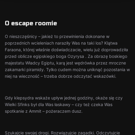
O escape roomie
O nieszczęśnicy – jakież to przewinienia dokonane w
poprzednich wcieleniach naraziły Was na taki los? Klątwa
Faraona, której właśnie doświadczacie, wielu już doprowadziła
przed oblicze egipskiego boga Ozyrysa . Za obrazę boskiego
majestatu Władcy Egiptu, karą jest wędrówka przez mroczne
zakamarki piramidy. Tylko cudem można uniknąć pozostania w
niej na wieczność – trzeba dobrze odczytać wskazówki.
Gdy klepsydra wskaże upływ jednej godziny, okaże się czy
Wielki Sfinks był dla Was łaskawy – czy też czeka Was
spotkanie z Ammit – pożeraczem dusz.
Szukajcie swojej drogi. Rozwiązujcie zagadki. Odczytujcie