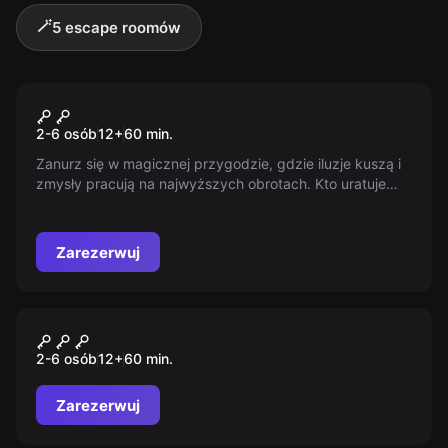
🪄
5 escape roomów
Escape room
Kraina Czarów
2-6 osób
12
+
60
min.
Zanurz się w magicznej przygodzie, gdzie iluzje kuszą i
zmysły pracują na najwyższych obrotach. Kto uratuje
tajemniczy świat? Może tylko Kot i Alicja znają
odpowiedź i wiedzą, gdzie kryje się klucz do prawdziwej
rzeczywistości.
Zarezerwuj
Escape room
Epizod 2054 - Escape Box
2-6 osób
12
+
60
min.
Zarezerwuj