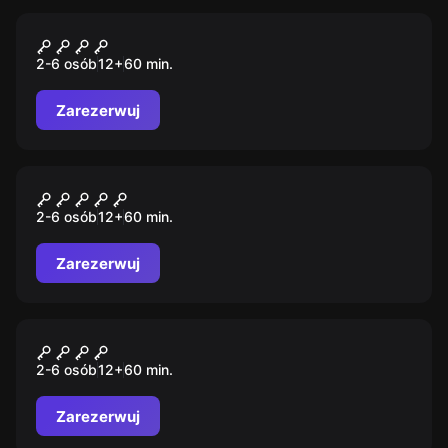
Escape room
Komnata Wiedźmy
2-6 osób
12
+
60
min.
Zarezerwuj
Escape room
El Profesor: Napad prawie
2-6 osób
12
+
60
min.
doskonały
Zarezerwuj
Escape room
Klątwa Zbójów
2-6 osób
12
+
60
min.
Zarezerwuj