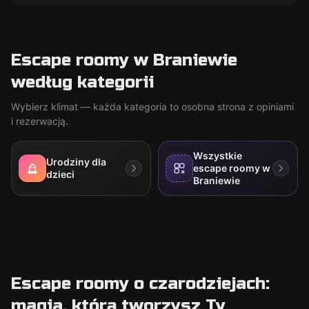
Escape roomy w Braniewie
według kategorii
Wybierz klimat — każda kategoria to osobna strona z opiniami
i rezerwacją.
Wszystkie
Urodziny dla
escape roomy w
dzieci
Braniewie
Escape roomy o czarodziejach:
magia, którą tworzysz Ty