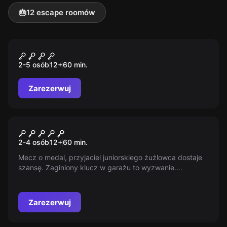
🎂
12 escape roomów
Escape room
Guantanamo
2-5 osób
12
+
60
min.
Zarezerwuj
Escape room
Pokój Żużlowy
Nowy
2-4 osób
12
+
60
min.
Mecz o medal, przyjaciel juniorskiego żużlowca dostaje
szansę. Zaginiony klucz w garażu to wyzwanie.
Wszystko na barkach kibiców, bez telefonu, czas ucieka.
Czy uda się uratować drużynę, zanim mecz wystartuje?
Zanurkuj w kulisy sportu, gdzie rywalizacja i przyjaźń
Zarezerwuj
splatają się w jedności.