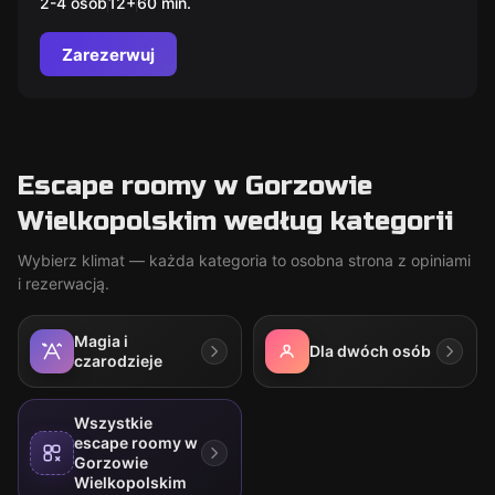
2-4 osób
12
+
60
min.
Zarezerwuj
Escape roomy w Gorzowie
Wielkopolskim według kategorii
Wybierz klimat — każda kategoria to osobna strona z opiniami
i rezerwacją.
Magia i
Dla dwóch osób
czarodzieje
Wszystkie
escape roomy w
Gorzowie
Wielkopolskim