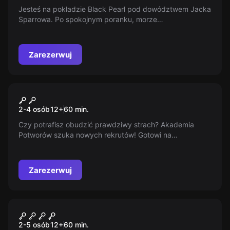
Jesteś na pokładzie Black Pearl pod dowództwem Jacka
Sparrowa. Po spokojnym poranku, morze
niespodziewanie wzywa do walki. Latający Holender
atakuje, a Black Pearl tonie! Masz tylko godzinę, by
dotrzeć do szalup ratunkowych. Czy zdążysz uciec tej
Zarezerwuj
morskiej potyczce?
Escape room
Akademia Potworów
2-4 osób
12
+
60
min.
Czy potrafisz obudzić prawdziwy strach? Akademia
Potworów szuka nowych rekrutów! Gotowi na
przyspieszone szkolenie, gdzie odkryjecie swoje
potworne moce? Udowodnijcie, że straszenie płynie w
waszych żyłach!
Zarezerwuj
Escape room
Czarna Perła
2-5 osób
12
+
60
min.