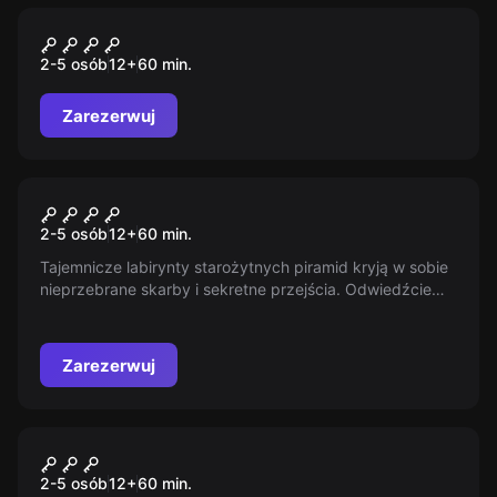
Escape room
Czarna Perła
2-5 osób
12
+
60
min.
Zarezerwuj
Escape room
Tajemnica Egipskich Bogów
Nowy
2-5 osób
12
+
60
min.
Tajemnicze labirynty starożytnych piramid kryją w sobie
nieprzebrane skarby i sekretne przejścia. Odwiedźcie
dawne krainy faraonów, odnajdźcie zapomniane
inskrypcje i uważajcie na przekleństwa. Czy uda się
odkryć tajemnice przeszłości i wrócić bezpiecznie do
Zarezerwuj
teraźniejszości?
Escape room
Czarna Perła
Nowy
2-5 osób
12
+
60
min.