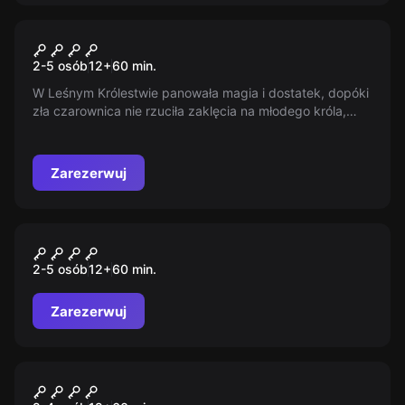
Escape room
Na Skraju Lasu
Nowy
2-5 osób
12
+
60
min.
W Leśnym Królestwie panowała magia i dostatek, dopóki
zła czarownica nie rzuciła zaklęcia na młodego króla,
który odmówił jej ręki. Przemieniony w potwora, król
walczy, by odzyskać swoje życie. Odkryj tajemniczy
skraj lasu i dowiedz się, jakie przygody na Ciebie
Zarezerwuj
czekają.
Escape room
Na Skraju Lasu
2-5 osób
12
+
60
min.
Zarezerwuj
Escape room
Ostatni Wyścig