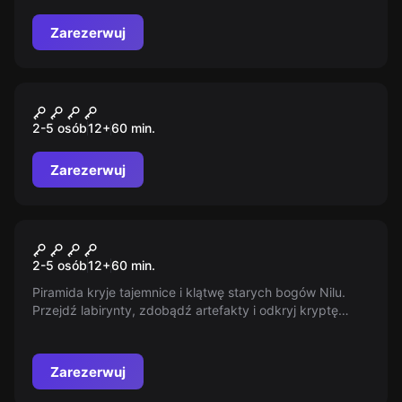
Zarezerwuj
Escape room
Guantanamo
2-5 osób
12
+
60
min.
Zarezerwuj
Escape room
Tajemnica Egipskich Bogów
2-5 osób
12
+
60
min.
Piramida kryje tajemnice i klątwę starych bogów Nilu.
Przejdź labirynty, zdobądź artefakty i odkryj kryptę
Faraona, by przetrwać. Czy uda Ci się ujrzeć słońce nad
tym starożytnym miejscem?
Zarezerwuj