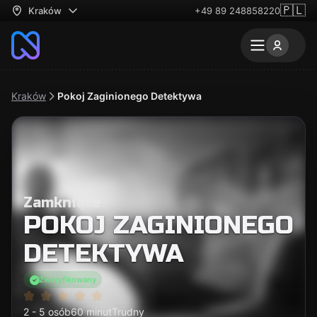
🇵🇱
Kraków
+49 89 248858220
Kraków
Pokoj Zaginionego Detektywa
Zamknięte
POKOJ ZAGINIONEGO
DETEKTYWA
Zweryfikowany
2 - 5 osób
60 minut
Trudny