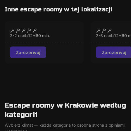
Inne escape roomy w tej lokalizacji
Escape room
Escape room
Tajny Pokoj w Bazie
Chatka w
ZAMKNIĘTE
ZAMK
Wojskowej
zaczarowan
2-2 osób
12
+
60
min.
2-5 osób
12
+
60
m
Zarezerwuj
Zarezerwuj
Escape roomy w Krakowie według
kategorii
Wybierz klimat — każda kategoria to osobna strona z opiniami