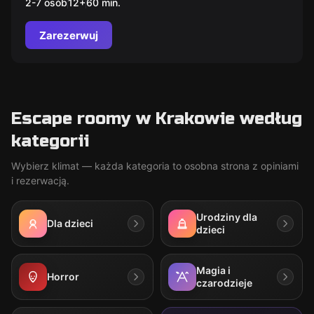
2-7 osób
12
+
60
min.
w escape room
Zarezerwuj
Escape roomy w Krakowie według
kategorii
Wybierz klimat — każda kategoria to osobna strona z opiniami
i rezerwacją.
Urodziny dla
Dla dzieci
dzieci
Magia i
Horror
czarodzieje