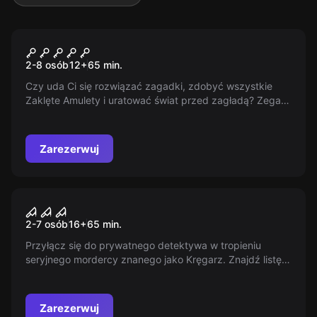
Escape room
Zaklęte Amulety
2-8 osób
12
+
65
min.
Czy uda Ci się rozwiązać zagadki, zdobyć wszystkie
Zaklęte Amulety i uratować świat przed zagładą? Zegar
odlicza 65 minut, a za rogiem słychać wycie Piekielnych
Ogarów.
Zarezerwuj
Escape room
Anatomia Zbrodni 2
2-7 osób
16
+
65
min.
Przyłącz się do prywatnego detektywa w tropieniu
seryjnego mordercy znanego jako Kręgarz. Znajdź listę
ofiar, zbierz dowody i odkryj jego prawdziwą tożsamość
w 65 minut. Anatomia Zbrodni - escape room z trzema
możliwymi zakończeniami. Które wybierzesz?
Zarezerwuj