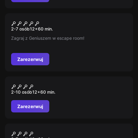
Escape room
Sekret Geniusza
Nowy
2-7 osób
12
+
60
min.
Zagraj z Geniuszem w escape room!
Zarezerwuj
Escape room
Das Motel
2-10 osób
12
+
60
min.
Zarezerwuj
Escape room
Da Vinci zagraj z Geniuszem