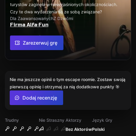
turystów zaginęła w niewyjaśnionych okolicznościach.
Czy te dwa wydarzenia są ze sobą związane?
Dla Zaawansowanych
Z Dziećmi
Firma Alfa Fun
Zarezerwuj grę
Nie ma jeszcze opinii o tym escape roomie. Zostaw swoją
pierwszą opinię i otrzymaj za nią dodatkowe punkty 🎯
Dodaj recenzję
Trudny
Nie Straszny
Aktorzy
Język Gry
Bez Aktorów
Polski