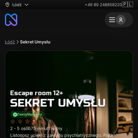
🇵🇱
Łódź
+49 89 248858220
Łódź
Sekret Umysłu
Escape room 12+
SEKRET UMYSŁU
Zweryfikowany
2 - 5 osób
75 minut
Trudny
Listonosz uciekł z zakładu psychiatrycznego. Piątka