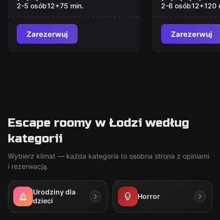
2-5 osób
12
+
75
min.
2-6 osób
12
+
120
Zarezerwuj
Zarezerwuj
Escape roomy w Łodzi według
kategorii
Wybierz klimat — każda kategoria to osobna strona z opiniami
i rezerwacją.
Urodziny dla
Horror
dzieci