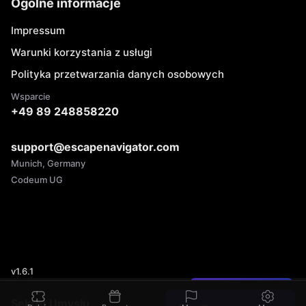
Ogólne informacje
Impressum
Warunki korzystania z usługi
Polityka przetwarzania danych osobowych
Wsparcie
+49 89 248858220
support@escapenavigator.com
Munich, Germany
Codeum UG
v
1.6.1
Znaleźliście błąd?
Sekret Umysłu