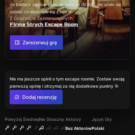
że badacz zaginął wiele lat temu to do dziś nie udało się
ustalić co właściwie się z nim st
Z Dziećmi
Dla Zaawansowanych
Firma Strych Escape Room
Zarezerwuj grę
Nie ma jeszcze opinii o tym escape roomie. Zostaw swoją
pierwszą opinię i otrzymaj za nią dodatkowe punkty 🎯
Dodaj recenzję
Powyżej Średniej
Nie Straszny
Aktorzy
Język Gry
Bez Aktorów
Polski