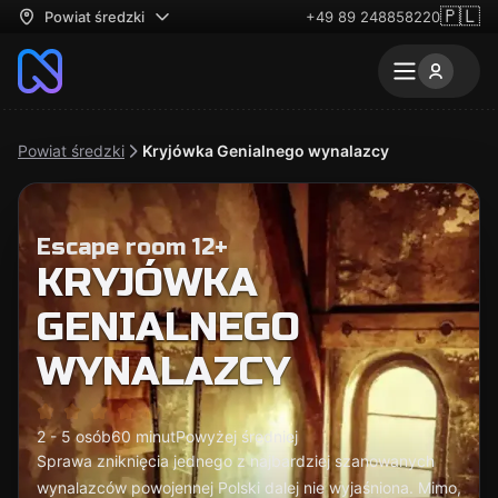
🇵🇱
Powiat średzki
+49 89 248858220
Powiat średzki
Kryjówka Genialnego wynalazcy
Escape room 12+
KRYJÓWKA
GENIALNEGO
WYNALAZCY
2 - 5 osób
60 minut
Powyżej średniej
Sprawa zniknięcia jednego z najbardziej szanowanych
wynalazców powojennej Polski dalej nie wyjaśniona. Mimo,