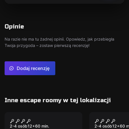
Opinie
Na razie nie ma tu żadnej opinii. Opowiedz, jak przebiegła
Twoja przygoda – zostaw pierwszą recenzję!
Dodaj recenzję
Inne escape roomy w tej lokalizacji
Escape room
Escape room
Noc w Muzeum
Kopalnia zł
2-4 osób
12
+
60
min.
2-4 osób
12
+
60
m