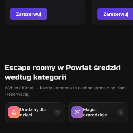
Zarezerwuj
Zarezerwuj
Escape roomy w Powiat średzki
według kategorii
Wybierz klimat — każda kategoria to osobna strona z opiniami
i rezerwacją.
Urodziny dla
Magia i
dzieci
czarodzieje