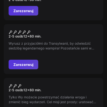
Zarezerwuj
Escape room
Hrabia Drakula
2-5 osób
12
+
60
min.
Wyrusz z przyjaciółmi do Transylwanii, by odwiedzić
siedzibę legendarnego wampira! Pozostańcie sami w
starym zamku pełnym tajemnic, rozwiązujcie zagadki i
polujcie na wampiry!
Zarezerwuj
Escape room
Na ratunek ludzkości
2-5 osób
12
+
60
min.
Tylko Wy możecie powstrzymać działania wroga i
zmienić bieg wydarzeń. Cel misji jest prosty: uratować
świat przed zagładą! Ale czy zdążycie? Czas ucieka,