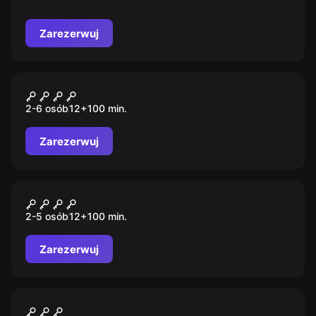
musicie wykazać się sprytem i pomysłowością. Nie
czekajcie, ludzkość Was potrzebuje!
Zarezerwuj
Escape room
Grota Czarnoksiężnika
2-6 osób
12
+
100
min.
Zarezerwuj
Escape room
Super Zioło
2-5 osób
12
+
100
min.
Zarezerwuj
Escape room
Muzeum Tortur