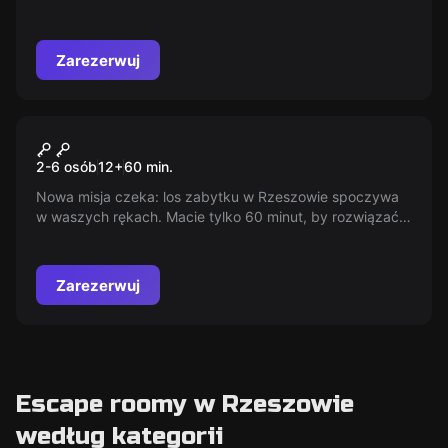
się na zebranie. Użyjcie swojego sprytu by wydostać się
z chaty pełnej zaklęć.
Zarezerwuj
Escape room
Bunkier 2: Biuro Komendanta
Nowy
2-6 osób
12
+
60
min.
Nowa misja czeka: los zabytku w Rzeszowie spoczywa
w waszych rękach. Macie tylko 60 minut, by rozwiązać
zagadki komendanta i uciec z jego biura. Czy zdołacie
uratować ten drogocenny klejnot przed zniszczeniem?
Czas płynie, los historii wisi na włosku!
Zarezerwuj
Escape roomy w Rzeszowie
według kategorii