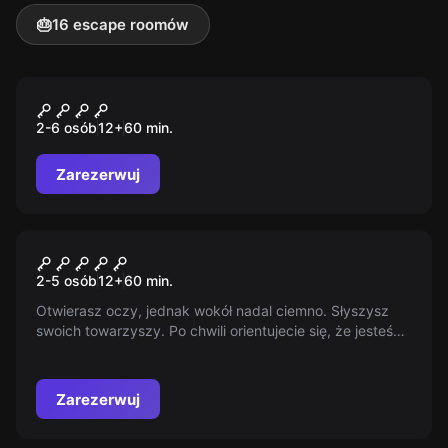
🎂
16 escape roomów
Escape room
Pokój Więźnia nr 13
2-6 osób
12
+
60
min.
Zarezerwuj
Escape room
Czarna Dziura
2-5 osób
12
+
60
min.
Otwierasz oczy, jednak wokół nadal ciemno. Słyszysz
swoich towarzyszy. Po chwili orientujecie się, że jesteście
częścią eksperymentalnego projektu Czarna Dziura.
Zarezerwuj