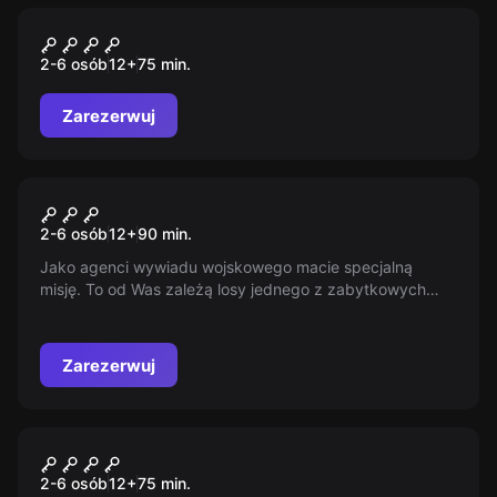
Escape room
Czarna Perła
2-6 osób
12
+
75
min.
Zarezerwuj
Escape room
Tawerna Pod Złotą Kotwicą
2-6 osób
12
+
90
min.
Jako agenci wywiadu wojskowego macie specjalną
misję. To od Was zależą losy jednego z zabytkowych
budynków Rzeszowa. Macie 60 minut, aby rozgryźć
plan komendanta i uciec z jego biura.
Zarezerwuj
Escape room
Statek Kosmiczny: Kierunek
2-6 osób
12
+
75
min.
Mars