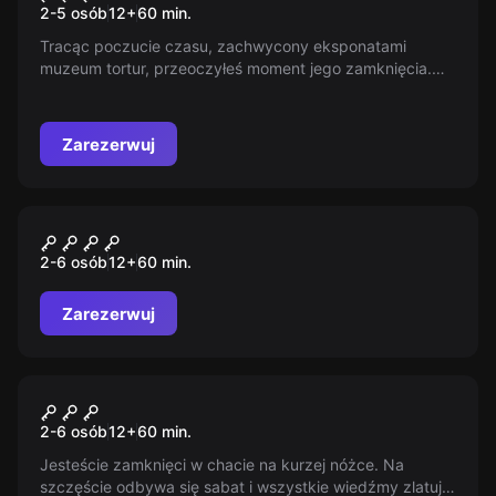
2-5 osób
12
+
60
min.
Tracąc poczucie czasu, zachwycony eksponatami
muzeum tortur, przeoczyłeś moment jego zamknięcia.
Ktoś zgasił światła, słychać tylko brzęczenie łańcuchów…
Wydostań się z tego mrożącego krew w żyłach miejsca.
Zarezerwuj
Escape room
Magia Hogwartu
2-6 osób
12
+
60
min.
Zarezerwuj
Escape room
Chata Wiedźmy
2-6 osób
12
+
60
min.
Jesteście zamknięci w chacie na kurzej nóżce. Na
szczęście odbywa się sabat i wszystkie wiedźmy zlatują