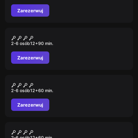
Zarezerwuj
Escape room
Szlak Nieumarłych
2-6 osób
12
+
90
min.
Zarezerwuj
Escape room
Mroczne piwnice hotelu
2-6 osób
12
+
60
min.
Zarezerwuj
Escape room
Pracownia Leonarda Da Vinci
2-6 osób
12
+
60
min.