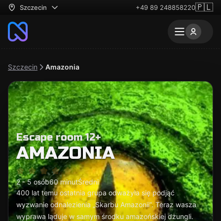
🇵🇱
Szczecin
+49 89 248858220
Szczecin
Amazonia
Escape room 12+
AMAZONIA
2 - 5 osób
60 minut
Średni
400 lat temu ostatnia grupa odważyła się podjąć
wyzwanie odnalezienia „Skarbu Amazonii”. Teraz wasza
wyprawa ląduje w samym środku amazońskiej dżungli.