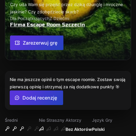
Czy uda Wam się przejść przez dziką dżunglę i mroczne
jaskinie? Czy zdobędziecie skarb?
Dla Początkujących
Z Dziećmi
Firma Escape Room Szczecin
Zarezerwuj grę
Nie ma jeszcze opinii o tym escape roomie. Zostaw swoją
pierwszą opinię i otrzymaj za nią dodatkowe punkty 🎯
Dodaj recenzję
Średni
Nie Straszny
Aktorzy
Język Gry
Bez Aktorów
Polski