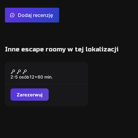
Dodaj recenzję
Inne escape roomy w tej lokalizacji
Escape room
Sherlock
2-5 osób
12
+
60
min.
Zarezerwuj