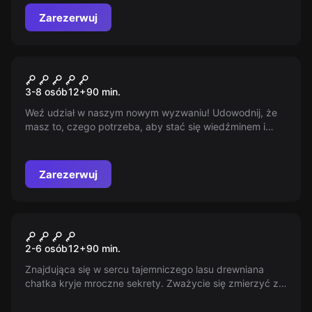
Zarezerwuj
Escape room
Biały Wilk
3-8 osób
12
+
90
min.
Weź udział w naszym nowym wyzwaniu! Udowodnij, że
masz to, czego potrzeba, aby stać się wiedźminem i
dołącz do szeregów prawdziwych zabójców potworów.
Nie zaznasz pokoju, dopóki nie pokażesz swojej
wartości!
Zarezerwuj
Escape room
Przepowiednia Wiedźmy
2-6 osób
12
+
90
min.
Znajdująca się w sercu tajemniczego lasu drewniana
chatka kryje mroczne sekrety. Zważycie się zmierzyć z
przeszłością lub odkryjecie nowe oblicze strachu, gdy
tylko uchylicie jej drzwi. Gotowi na niesamowitą