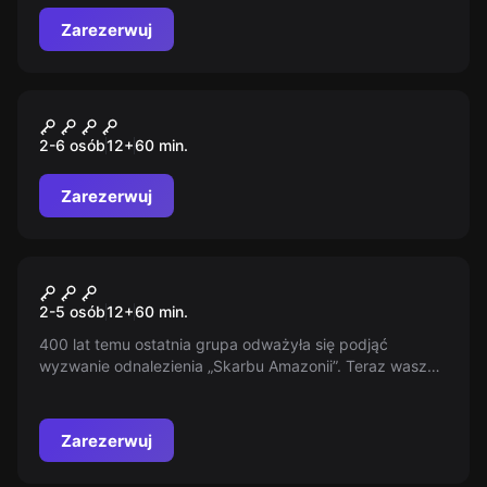
przygodę pełną nieoczekiwanych zwrotów akcji?
Zarezerwuj
Escape room
Sherlock
2-6 osób
12
+
60
min.
Zarezerwuj
Escape room
Amazonia
2-5 osób
12
+
60
min.
400 lat temu ostatnia grupa odważyła się podjąć
wyzwanie odnalezienia „Skarbu Amazonii”. Teraz wasza
wyprawa ląduje w samym środku amazońskiej dżungli.
Czy uda Wam się przejść przez dziką dżunglę i mroczne
jaskinie? Czy zdobędziecie skarb?
Zarezerwuj