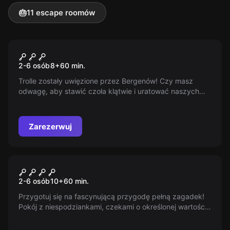
🎂
11 escape roomów
Escape room
Leśne Trolle
2-6 osób
8
+
60
min.
Trolle zostały uwięzione przez Bergenów! Czy masz
odwagę, aby stawić czoła klątwie i uratować naszych
kolorowych przyjaciół? Zrób to teraz, zanim będzie za
późno!
Zarezerwuj
Escape room
Zostań Milionerem
2-6 osób
10
+
60
min.
Przygotuj się na fascynującą przygodę pełną zagadek!
Pokój z niespodziankami, czekami o określonej wartości
do wygrania. Rozwiązuj zagadki, zdobądź MILION i
wygraj. Ostateczny sukces zależy od Ciebie. Czy