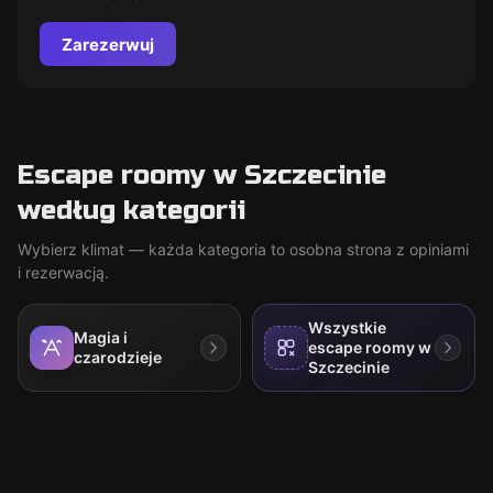
Zarezerwuj
Escape roomy w Szczecinie
według kategorii
Wybierz klimat — każda kategoria to osobna strona z opiniami
i rezerwacją.
Wszystkie
Magia i
escape roomy w
czarodzieje
Szczecinie