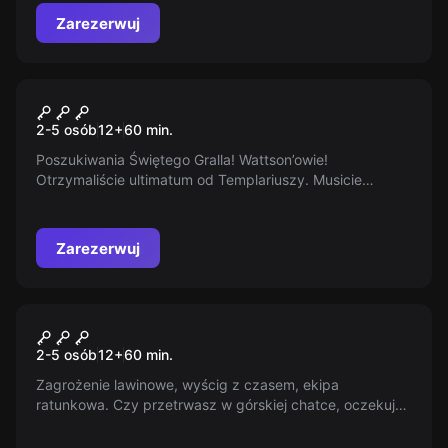
podejmiesz wyzwanie?
Zarezerwuj
Escape room
Sherlock
2-5 osób
12
+
60
min.
Poszukiwania Świętego Gralla! Wattson’owie!
Otrzymaliście ultimatum od Templariuszy. Musicie
odnaleźć i oddać Świętego Graala, którego ukrył w
swoim gabinecie sam Sherlock Holmes. Pospieszcie się,
macie 60 minut.
Zarezerwuj
Escape room
Zasypani
2-5 osób
12
+
60
min.
Zagrożenie lawinowe, wyścig z czasem, ekipa
ratunkowa. Czy przetrwasz w górskiej chatce, oczekując
na pomoc, która może nigdy nie nadejść?