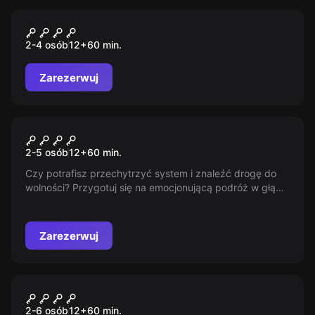
Escape room
Project: Human
2-4 osób
12
+
60
min.
Zarezerwuj
Escape room
Cela 107
2-5 osób
12
+
60
min.
Czy potrafisz przechytrzyć system i znaleźć drogę do
wolności? Przygotuj się na emocjonującą podróż w głąb
ludzkiej determinacji i sprytu. Odkryj, jak daleko jesteś w
stanie się posunąć, by odzyskać kontrolę nad swoim
losem. Gra toczy się o najwyższą stawkę.
Zarezerwuj
Escape room
Amazonia
2-6 osób
12
+
60
min.