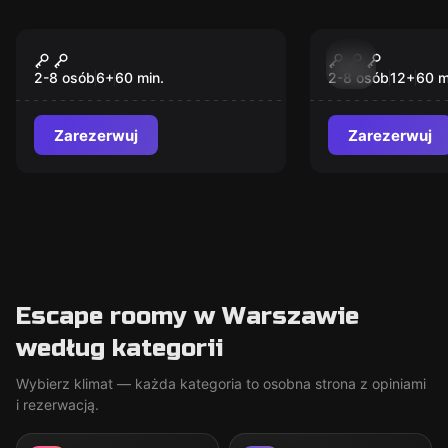
Escape room
Escape room
POKÓJ ZAGADEK ?
Podroz
2-8 osób
6
+
60
min.
2-8 osób
12
+
60
m
Zarezerwuj
Zarezerwuj
Escape roomy w Warszawie
według kategorii
Wybierz klimat — każda kategoria to osobna strona z opiniami
i rezerwacją.