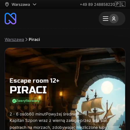
🇵🇱
Warszawa
+49 89 248858220
Warszawa
Piraci
Escape room 12+
PIRACI
Zweryfikowany
2 - 6 osób
60 minut
Powyżej średniej
Kapitan Szpon wraz z wierną załogą przez lata siał
postrach na morzach, zdobywając niezliczone łupy i