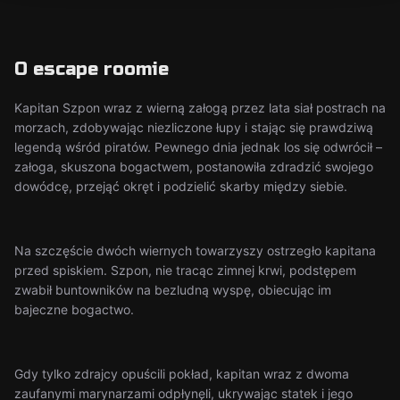
O escape roomie
Kapitan Szpon wraz z wierną załogą przez lata siał postrach na
morzach, zdobywając niezliczone łupy i stając się prawdziwą
legendą wśród piratów. Pewnego dnia jednak los się odwrócił –
załoga, skuszona bogactwem, postanowiła zdradzić swojego
dowódcę, przejąć okręt i podzielić skarby między siebie.
Na szczęście dwóch wiernych towarzyszy ostrzegło kapitana
przed spiskiem. Szpon, nie tracąc zimnej krwi, podstępem
zwabił buntowników na bezludną wyspę, obiecując im
bajeczne bogactwo.
Gdy tylko zdrajcy opuścili pokład, kapitan wraz z dwoma
zaufanymi marynarzami odpłynęli, ukrywając statek i jego