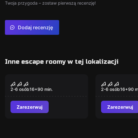
Twoja przygoda – zostaw pierwszą recenzję!
Dodaj recenzję
Inne escape roomy w tej lokalizacji
Escape room
Escape room
Prosektorium
Krypta
2-6 osób
16
+
90
min.
2-6 osób
16
+
90
m
Zarezerwuj
Zarezerwuj