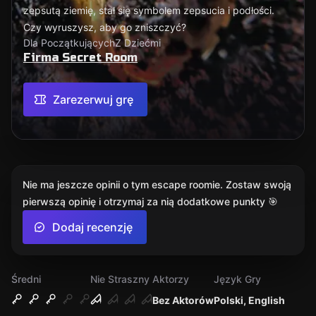
zepsutą ziemię, stał się symbolem zepsucia i podłości.
Czy wyruszysz, aby go zniszczyć?
Dla Początkujących
Z Dziećmi
Firma Secret Room
Zarezerwuj grę
Nie ma jeszcze opinii o tym escape roomie. Zostaw swoją
pierwszą opinię i otrzymaj za nią dodatkowe punkty 🎯
Dodaj recenzję
Średni
Nie Straszny
Aktorzy
Język Gry
Bez Aktorów
Polski, English