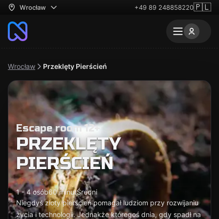
🇵🇱
Wrocław
+49 89 248858220
Wrocław
Przeklęty Pierścień
Escape room 12+
PRZEKLĘTY
PIERŚCIEŃ
1 - 4 osób
60 minut
Średni
Niegdyś złoty pierścień pomagał ludziom przy rozwijaniu
życia i technologii. Jednakże któregoś dnia, gdy spadł na