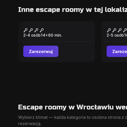
Inne escape roomy w tej lokaliz
Escape room
Escape ro
Potworne Miasteczko
Americ
2-4 osób
14
+
60
min.
2-5 osób
1
Zarezerwuj
Zareze
Escape roomy w Wrocławiu wed
Wybierz klimat — każda kategoria to osobna strona z o
rezerwacją.