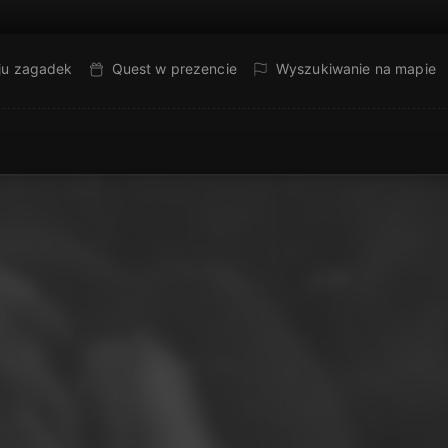
ju zagadek
Quest w prezencie
Wyszukiwanie na mapie