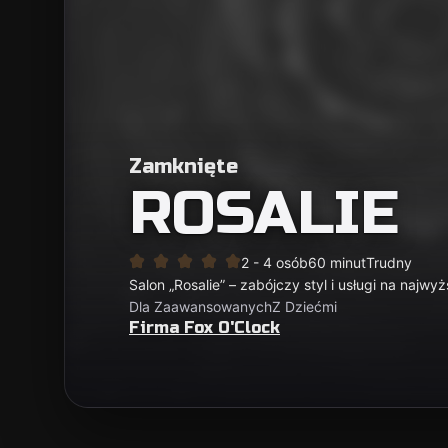
Zamknięte
ROSALIE
2 - 4 osób
60 minut
Trudny
Salon „Rosalie” – zabójczy styl i usługi na najw
Dla Zaawansowanych
Z Dziećmi
Firma Fox O'Clock