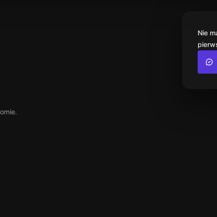
Nie m
pierw
iomie.