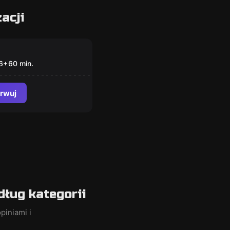
acji
om
an School Story
6
+
60
min.
rwuj
ług kategorii
piniami i