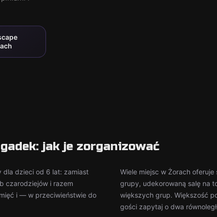
scape
rach
agadek: jak je zorganizować
dla dzieci od 6 lat: zamiast
Wiele miejsc w Żorach oferuje
ub czarodziejów i razem
grupy, udekorowaną salę na tor
ięć i — w przeciwieństwie do
większych grup. Większość pok
gości zapytaj o dwa równoległ