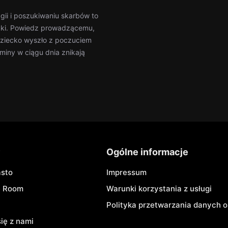
gii i poszukiwaniu skarbów to
adki. Powiedz prowadzącemu,
dziecko wyszło z poczuciem
iny w ciągu dnia znikają
r
Ogólne informacje
asto
Impressum
e Room
Warunki korzystania z usługi
Polityka przetwarzania danych
się z nami