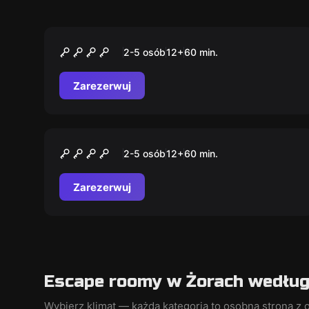
Escape room
Baza Agenta SB
2-5 osób
12
+
60
min.
Zarezerwuj
Escape room
Redrum
2-5 osób
12
+
60
min.
Zarezerwuj
Escape roomy w Żorach według 
Wybierz klimat — każda kategoria to osobna strona z o