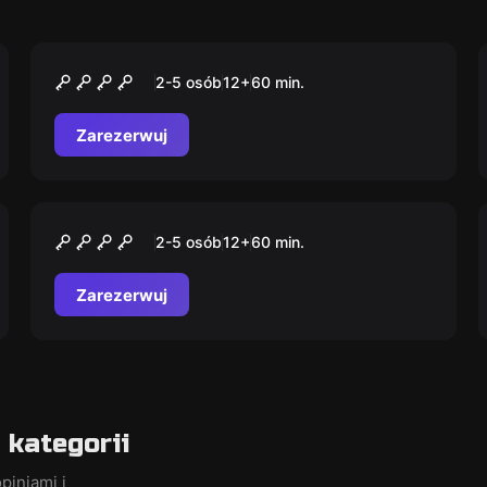
Escape room
Baza Agenta SB
2-5 osób
12
+
60
min.
Zarezerwuj
Escape room
Szalony Naukowiec
2-5 osób
12
+
60
min.
Zarezerwuj
kategorii
piniami i