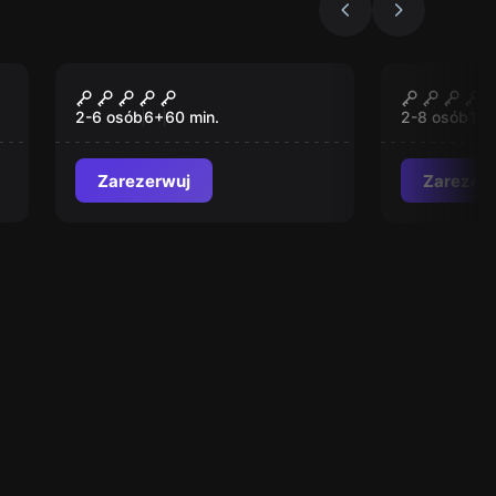
Escape room
Escape roo
P@ssword
Pegazu
2-6 osób
6
+
60
min.
2-8 osób
12
Zarezerwuj
Zarezer