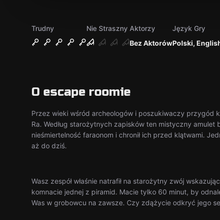
Trudny
Nie Straszny
Aktorzy
Język Gry
Bez Aktorów
Polski, Englis
O escape roomie
Przez wieki wśród archeologów i poszukiwaczy przygód k
Ra. Według starożytnych zapisków ten mistyczny amulet b
nieśmiertelność faraonom i chronił ich przed klątwami. Je
aż do dziś.
Wasz zespół właśnie natrafił na starożytny zwój wskazu
komnacie jednej z piramid. Macie tylko 60 minut, by odna
Was w grobowcu na zawsze. Czy zdążycie odkryć jego sek