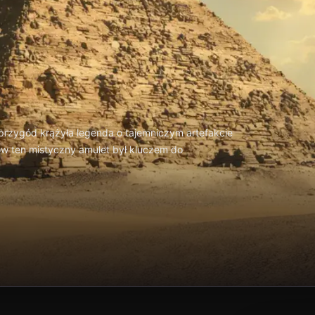
przygód krążyła legenda o tajemniczym artefakcie
w ten mistyczny amulet był kluczem do