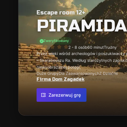
Escape room 12+
PIRAMIDA
Zweryfikowany
2 - 8 osób
60 minut
Trudny
Przez wieki wśród archeologów i poszukiwaczy 
– Skarabeuszu Ra. Według starożytnych zapiskó
niewyobrażalnej potęgi,
Duże Grupy
Dla Zaawansowanych
Z Dziećmi
Firma Dom Zagadek
Zarezerwuj grę