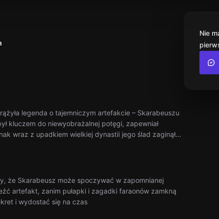
Nie m
h
pierw
rążyła legenda o tajemniczym artefakcie – Skarabeuszu
ył kluczem do niewyobrażalnej potęgi, zapewniał
dnak wraz z upadkiem wielkiej dynastii jego ślad zaginął…
jący, że Skarabeusz może spoczywać w zapomnianej
leźć artefakt, zanim pułapki i zagadki faraonów zamkną
ret i wydostać się na czas