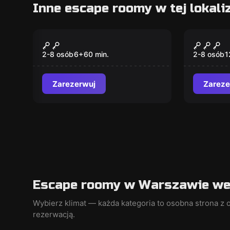
Inne escape roomy w tej lokaliz
Escape room
Escape ro
POKÓJ ZAGADEK ?
Podro
2-8 osób
6
+
60
min.
2-8 osób
1
Zarezerwuj
Zareze
Escape roomy w Warszawie wed
Wybierz klimat — każda kategoria to osobna strona z o
rezerwacją.