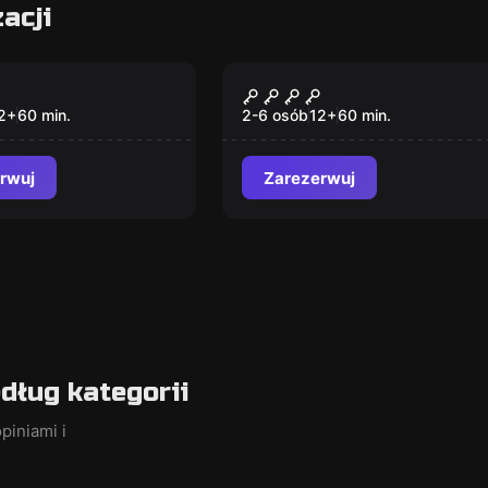
acji
om
Escape room
z
Piraci
2
+
60
min.
2-6 osób
12
+
60
min.
rwuj
Zarezerwuj
ług kategorii
piniami i