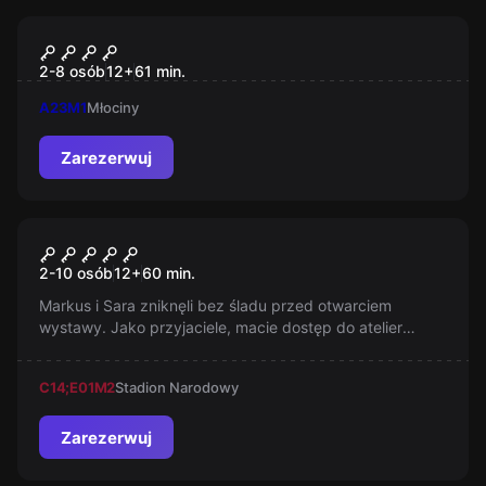
Escape room
SEKTOR 76
2-8 osób
12
+
61
min.
A23
M1
Młociny
Zarezerwuj
Escape room
Złoto Nazistów
2-10 osób
12
+
60
min.
Markus i Sara zniknęli bez śladu przed otwarciem
wystawy. Jako przyjaciele, macie dostęp do atelier
Markusa. Co tam odkryjecie? Co się z nimi stało?
C14;E01
M2
Stadion Narodowy
Zarezerwuj