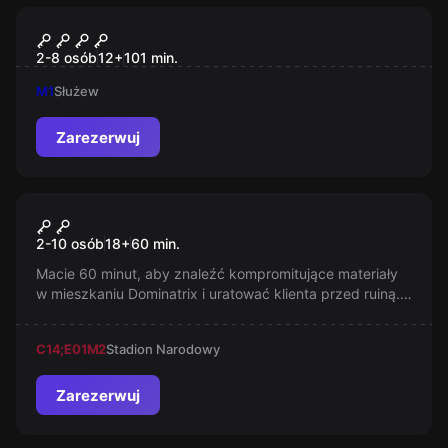
Escape room
MAGICZNY: Polska Szkoła
2-8 osób
12
+
101
min.
Magii
M1
Służew
Zarezerwuj
Escape room
Sex Room
2-10 osób
18
+
60
min.
Macie 60 minut, aby znaleźć kompromitujące materiały
w mieszkaniu Dominatrix i uratować klienta przed ruiną.
Czy udało się jej zachować dowody w miejscu, w którym
przyjmuje gości?
C14;E01
M2
Stadion Narodowy
Zarezerwuj