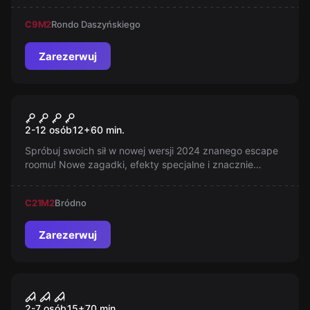
rzeczywistością... Nie możesz przegapić takiej szansy!
C9
M2
Rondo Daszyńskiego
Zarezerwuj
Escape room
Plan na Włam
2-12 osób
12
+
60
min.
Spróbuj swoich sił w nowej wersji 2024 znanego escape
roomu! Nowe zagadki, efekty specjalne i znacznie
lepsza scenografia czekają na Ciebie! Przeżyj
niezapomniane emocje w rywalizacji nie tylko z czasem,
C21
M2
Bródno
ale również z innymi drużynami!
Zarezerwuj
Performans
Dom Mordercy
2-7 osób
15
+
70
min.