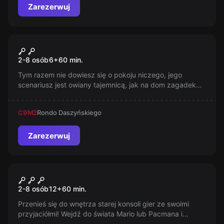
Zarezerwuj
Escape room
POKÓJ ZAGADEK ?
2-8 osób
6
+
60
min.
Tym razem nie dowiesz się o pokoju niczego, jego
scenariusz jest owiany tajemnicą, jak na dom zagadek
przystało.
C9
M2
Rondo Daszyńskiego
Zarezerwuj
Escape room
Podroz
2-8 osób
12
+
60
min.
Przenieś się do wnętrza starej konsoli gier ze swoimi
przyjaciółmi! Wejdź do świata Mario lub Pacmana i
zobacz jak to jest na własnej skórze. Gdy gra staje się