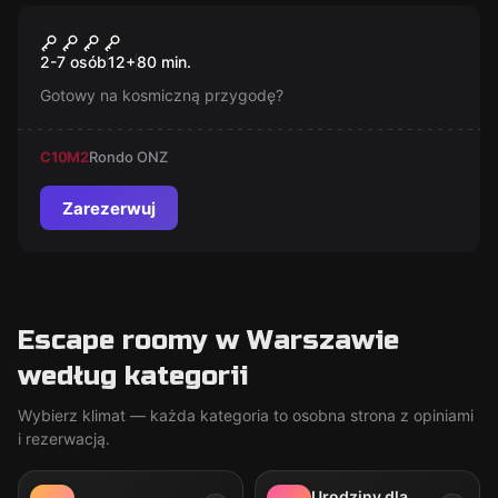
Escape room
Misja Teleportacja
Nowy
2-7 osób
12
+
80
min.
Gotowy na kosmiczną przygodę?
C10
M2
Rondo ONZ
Zarezerwuj
Escape roomy w Warszawie
według kategorii
Wybierz klimat — każda kategoria to osobna strona z opiniami
i rezerwacją.
Urodziny dla