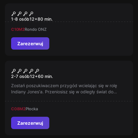
Escape room
Eksperyment Powraca
1-8 osób
12
+
80
min.
C10
M2
Rondo ONZ
Zarezerwuj
Escape room
Przygody Indiana J.
2-7 osób
12
+
60
min.
Zostań poszukiwaczem przygód wcielając się w rolę
Indiany Jones'a. Przeniosisz się w odległy świat do
Aleksandryjskiej kopalni w której ukryty jest mityczny
artefakt. Rozwiąż zagadki, pokonaj pułapki, zmyl
C08
M2
Płocka
Nazistów by pierwszy zdobyć Świętego Grala.
Zarezerwuj