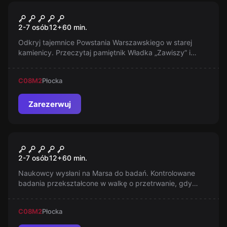
Escape room
Powstanie Warszawskie
2-7 osób
12
+
60
min.
Odkryj tajemnice Powstania Warszawskiego w starej
kamienicy. Przeczytaj pamiętnik Władka „Zawiszy” i
poznaj jego wyjątkową historię. Masz tylko 60 minut. Czy
dasz radę?
C08
M2
Płocka
Zarezerwuj
Escape room
Ekspedycja na Marsa
2-7 osób
12
+
60
min.
Naukowcy wysłani na Marsa do badań. Kontrolowane
badania przekształcone w walkę o przetrwanie, gdy
nieznana forma życia zaczyna się rozmnażać, infekować
ludzi i maszyny...
C08
M2
Płocka