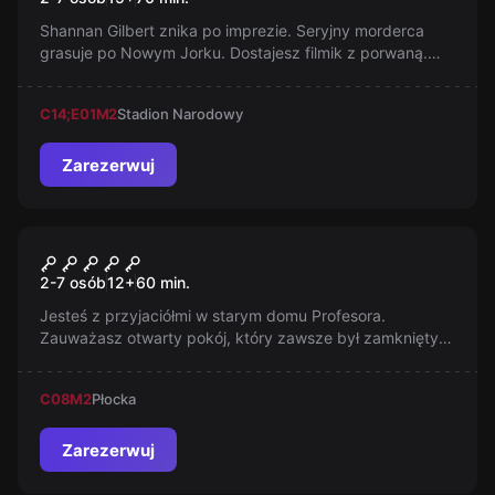
Shannan Gilbert znika po imprezie. Seryjny morderca
grasuje po Nowym Jorku. Dostajesz filmik z porwaną.
Czy zaryzykujesz, aby ją uratować? Przygoda czeka w
Queens, Nowy Jork.
C14;E01
M2
Stadion Narodowy
Zarezerwuj
Escape room
Narnia
2-7 osób
12
+
60
min.
Jesteś z przyjaciółmi w starym domu Profesora.
Zauważasz otwarty pokój, który zawsze był zamknięty.
Wchodzisz do środka, otwierasz starą szafę i nagle
lądujesz w bajkowym świecie Narnii, gdzie Biała
C08
M2
Płocka
Czarownica...
Zarezerwuj