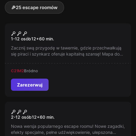
🎉
25 escape roomów
Escape room
Piracka Tawerna
1-12 osób
12
+
60
min.
Zacznij swą przygodę w tawernie, gdzie przechwałkują
się piraci i szynkarz oferuje kapitalną szansę! Mapa do
skarbu czeka, ale Kruczy Willy nie jest łatwym celem.
Miej się na baczności!
C21
M2
Bródno
Zarezerwuj
Escape room
Cela nr 4
2-12 osób
12
+
60
min.
Nowa wersja popularnego escape roomu! Nowe zagadki,
efekty specjalne, pełne udźwiękowienie, ulepszona