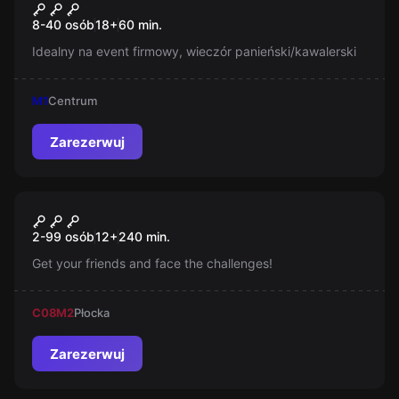
Nieoczekiwana zmiana trasy
Nowy
8-40 osób
18
+
60
min.
Idealny na event firmowy, wieczór panieński/kawalerski
M1
Centrum
Zarezerwuj
Escape room
TEPfactor
Nowy
2-99 osób
12
+
240
min.
Get your friends and face the challenges!
C08
M2
Płocka
Zarezerwuj