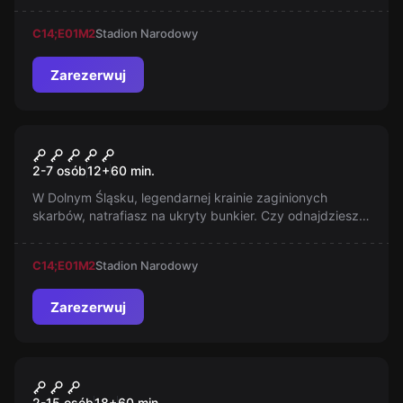
zapadną wam długo w pamięci.
C14;E01
M2
Stadion Narodowy
Zarezerwuj
Escape room
Zbrodnia na Płótnie
2-7 osób
12
+
60
min.
W Dolnym Śląsku, legendarnej krainie zaginionych
skarbów, natrafiasz na ukryty bunkier. Czy odnajdziesz
zrabowane dzieła sztuki, czy stawić czoła
niebezpieczeństwom skrytym w głębinach?
C14;E01
M2
Stadion Narodowy
Zarezerwuj
Escape room
Nieoczekiwana zmiana trasy
Nowy
2-15 osób
18
+
60
min.