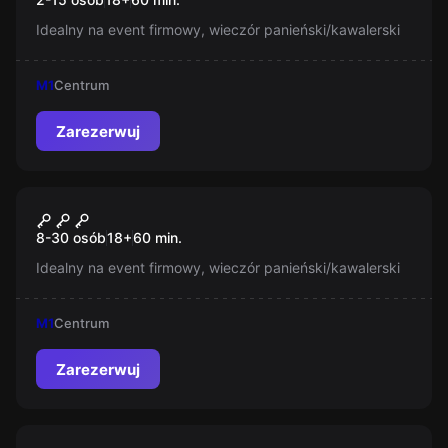
Idealny na event firmowy, wieczór panieński/kawalerski
M1
Centrum
Zarezerwuj
Escape room
Nieoczekiwana zmiana trasy
Nowy
8-30 osób
18
+
60
min.
Idealny na event firmowy, wieczór panieński/kawalerski
M1
Centrum
Zarezerwuj
Escape room