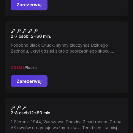
Zarezerwuj
Escape room
Saloon
2-7 osób
12
+
60
min.
Podobno Black Chuck, słynny złoczyńca Dzikiego
Zachodu, ukrył gdzieś złoto z poprzedniego skoku.
Dostaliście przeciek, że łup znajduje się w saloonie na
rogu Sun Street i West Road. Macie godzinę, zanim Black
C08
M2
Płocka
Chuck wróci do skrytki po swoją własność… I lepiej, żeby
nie zastał...
Zarezerwuj
Escape room
Powstanie Warszawskie
2-8 osób
12
+
80
min.
1 Sierpnia 1944, Warszawa. Godzina 2 nad ranem. Grupa
AK-owców otrzymuje ważny rozkaz. Ten dzień i ta misja