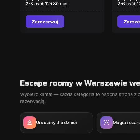
Warszawskie
2-8 osób
12
+
80
min.
2-6 osób
1
Zarezerwuj
Zareze
Escape roomy w Warszawie wed
Wybierz klimat — każda kategoria to osobna strona z o
rezerwacją.
Urodziny dla dzieci
Magia i czar