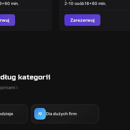
3
+
60
min.
2-10 osób
18
+
60
min.
rwuj
Zarezerwuj
ług kategorii
piniami i
odzieje
Dla dużych firm