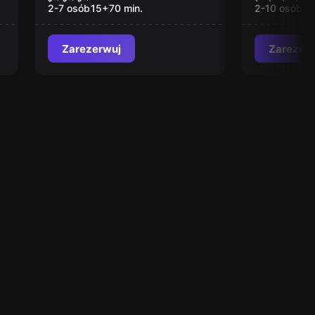
2-7 osób
15
+
70
min.
2-10 osób
12
Zarezerwuj
Zarezer