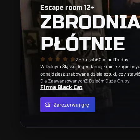
Escape room 12+
ZBRODNIA
PŁÓTNIE
2 - 7 osób
60 minut
Trudny
W Dolnym Śląsku, legendarnej krainie zaginionyc
odnajdziesz zrabowane dzieła sztuki, czy staw
Dla Zaawansowanych
Z Dziećmi
Duże Grupy
Firma Black Cat
Zarezerwuj grę