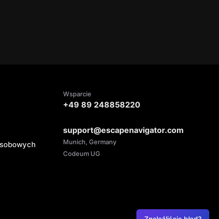
Wsparcie
+49 89 248858220
support@escapenavigator.com
Munich, Germany
 osobowych
Codeum UG
Znaleźliście błąd?