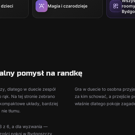
Wszys
 dzieci
Magia i czarodzieje
roomy
Bydgo
ealny pomysł na randkę
zy, dlatego w duecie zespół
Gra w duecie to osobna przy
 rąk. Na tej stronie zebrano
za kim schować, a przejście 
 kompaktowe układy, bardziej
właśnie dlatego pokoje zagade
nie tłumu.
–3 z 6, a dla wyzwania —
kszości pokoi w Bydgoszczy