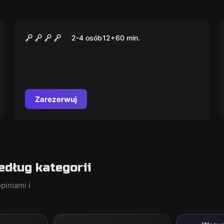
Escape room
SZKOŁA MAGII - PIERWSZY
2-4 osób
12
+
60
min.
ROK
Zarezerwuj
dług kategorii
piniami i