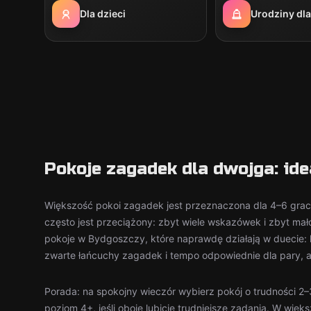
Dla dzieci
Urodziny dla
Pokoje zagadek dla dwojga: id
Większość pokoi zagadek jest przeznaczona dla 4–6 grac
często jest przeciążony: zbyt wiele wskazówek i zbyt mało
pokoje w Bydgoszczy, które naprawdę działają w duecie:
zwarte łańcuchy zagadek i tempo odpowiednie dla pary, a 
Porada: na spokojny wieczór wybierz pokój o trudności 2
poziom 4+, jeśli oboje lubicie trudniejsze zadania. W wię