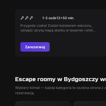
Escape room
Piracka Tawerna
1-3 osób
12
+
50
min.
Przygoda czeka! Zostań bohaterem wieczoru,
odnajdź ukrytą mapę skarbu w tawernie i omiń
Kruczego Willego i jego bandę. Czy jesteś na tyle
sprytny, aby to dokonać?
Zarezerwuj
Escape roomy w Bydgoszczy we
Wybierz klimat — każda kategoria to osobna strona z o
rezerwacją.