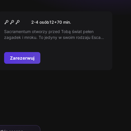
Escape room
Sacramentum
Nowy
2-4 osób
12
+
70
min.
Sacramentum otworzy przed Tobą świat pełen
zagadek i mroku. To jedyny w swoim rodzaju Escape
Room, który przeniesie Cię w głąb tajemnic i ludzkiej
psychiki. Czy jesteś gotów na wyzwanie, które
wykracza poza wszystko, co dotąd znałeś?
Zarezerwuj